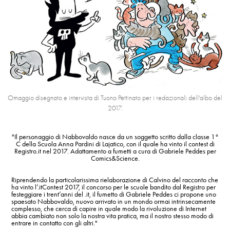
Omaggio disegnato e intervista di Tuono Pettinato per i redazionali dell'albo del
2017.
"Il personaggio di Nabbovaldo nasce da un soggetto scritto dalla classe 1°
C della Scuola Anna Pardini di Lajatico, con il quale ha vinto il contest di
Registro.it nel
2017. Adattamento a fumetti a cura di Gabriele Peddes per
Comics&Science.
Riprendendo la particolarissima rielaborazione di Calvino del racconto che
ha vinto l’.itContest 2017, il concorso per le scuole bandito dal Registro per
festeggiare i trent’anni del .it, il fumetto di Gabriele Peddes ci propone uno
spaesato Nabbovaldo, nuovo arrivato in un mondo ormai intrinsecamente
complesso, che cerca di capire in quale modo la rivoluzione di Internet
abbia cambiato non solo la nostra vita pratica, ma il nostro stesso modo di
entrare in contatto con gli altri."